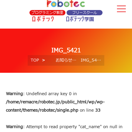
プログラミング教室
フリースクール
IMG_5421
TOP
お知らせ
IMG_5421
Warning
: Undefined array key 0 in
/home/remacre/robotec.jp/public_html/wp/wp-
content/themes/robotec/single.php
on line
33
Warning
: Attempt to read property "cat_name" on null in