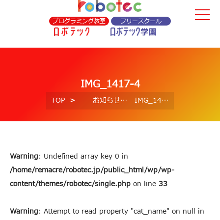
プログラミング教室
フリースクール
IMG_1417-4
TOP
お知らせ
IMG_1417-4
Warning
: Undefined array key 0 in
/home/remacre/robotec.jp/public_html/wp/wp-
content/themes/robotec/single.php
on line
33
Warning
: Attempt to read property "cat_name" on null in