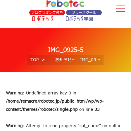
プログラミング教室
フリースクール
IMG_0925-5
TOP
お知らせ
IMG_0925-5
Warning
: Undefined array key 0 in
/home/remacre/robotec.jp/public_html/wp/wp-
content/themes/robotec/single.php
on line
33
Warning
: Attempt to read property "cat_name" on null in