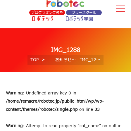
プログラミング教室
フリースクール
IMG_1288
TOP
お知らせ
IMG_1288
Warning
: Undefined array key 0 in
/home/remacre/robotec.jp/public_html/wp/wp-
content/themes/robotec/single.php
on line
33
Warning
: Attempt to read property "cat_name" on null in