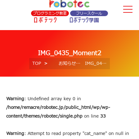
プログラミング教室
フリースクール
IMG_0435_Moment2
TOP
お知らせ
IMG_0435_Moment2
Warning
: Undefined array key 0 in
/home/remacre/robotec.jp/public_html/wp/wp-
content/themes/robotec/single.php
on line
33
Warning
: Attempt to read property "cat_name" on null in