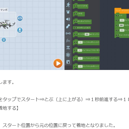
します。
をタップでスタート⇒とぶ（上に上がる）⇒１秒前進する⇒１
着地する】
、スタート位置から元の位置に戻って着地となりました。