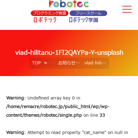
プログラミング教室
フリースクール
vlad-hilitanu-1FI2QAYPa-Y-unsplash
TOP
お知らせ
vlad-hilitanu-1FI2QAYPa-Y-unsplash
Warning
: Undefined array key 0 in
/home/remacre/robotec.jp/public_html/wp/wp-
content/themes/robotec/single.php
on line
33
Warning
: Attempt to read property "cat_name" on null in