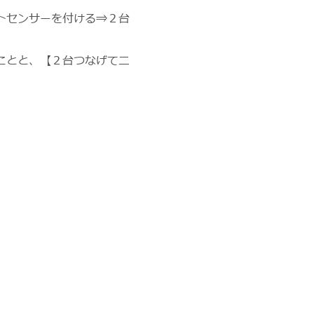
トセンサーを付ける⇒２台
ことと、【２台つなげて二