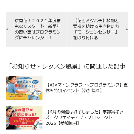
桜開花！２０２１年度ま
【花とミツバチ】植物と
もなくスタート！新学年
受粉を助ける生き物たち
«
»
の習い事はプログラミン
『モーションセンサー』
グにチャレンジ！！
を取り付ける
「
お知らせ
・
レッスン風景
」に関連した記事
【AI×マインクラフト×プログラミング】夏
休み特別イベント【参加無料】
【6月の開催は終了しました】宇都宮キッ
ズ クリエイティブ・プロジェクト
2026【参加無料】