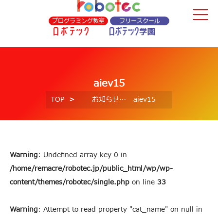
プログラミング教室
フリースクール
aiev15
TOP
お知らせ
aiev15
Warning
: Undefined array key 0 in
/home/remacre/robotec.jp/public_html/wp/wp-
content/themes/robotec/single.php
on line
33
Warning
: Attempt to read property "cat_name" on null in