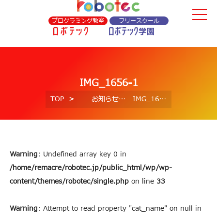
プログラミング教室
フリースクール
IMG_1656-1
TOP
お知らせ
IMG_1656-1
Warning
: Undefined array key 0 in
/home/remacre/robotec.jp/public_html/wp/wp-
content/themes/robotec/single.php
on line
33
Warning
: Attempt to read property "cat_name" on null in