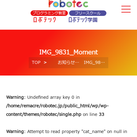
プログラミング教室
フリースクール
IMG_9831_Moment
TOP
お知らせ
IMG_9831_Moment
Warning
: Undefined array key 0 in
/home/remacre/robotec.jp/public_html/wp/wp-
content/themes/robotec/single.php
on line
33
Warning
: Attempt to read property "cat_name" on null in