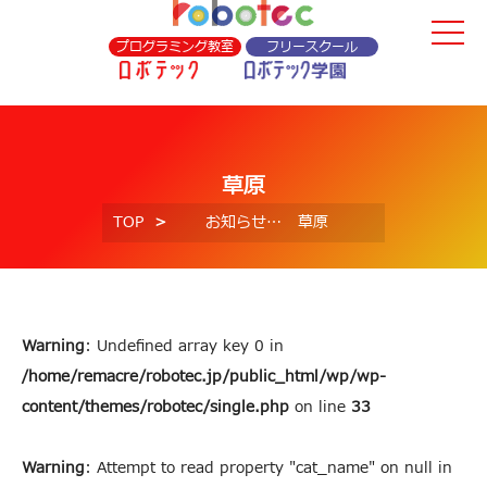
プログラミング教室
フリースクール
草原
TOP
お知らせ
草原
Warning
: Undefined array key 0 in
/home/remacre/robotec.jp/public_html/wp/wp-
content/themes/robotec/single.php
on line
33
Warning
: Attempt to read property "cat_name" on null in