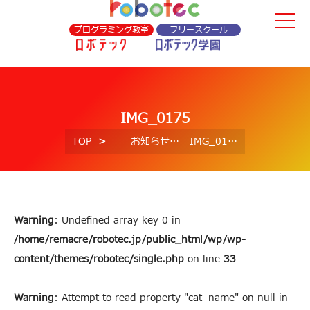
プログラミング教室
フリースクール
IMG_0175
TOP
お知らせ
IMG_0175
Warning
: Undefined array key 0 in
/home/remacre/robotec.jp/public_html/wp/wp-
content/themes/robotec/single.php
on line
33
Warning
: Attempt to read property "cat_name" on null in