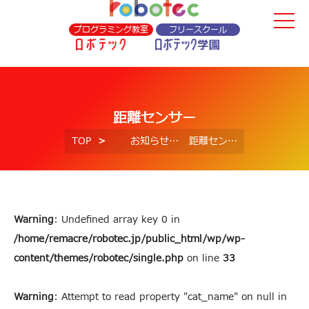
プログラミング教室
フリースクール
距離センサー
TOP
お知らせ
距離センサー
Warning
: Undefined array key 0 in
/home/remacre/robotec.jp/public_html/wp/wp-
content/themes/robotec/single.php
on line
33
Warning
: Attempt to read property "cat_name" on null in