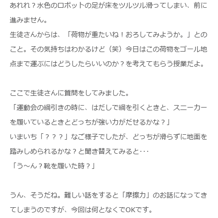
あれれ？水色のロボットの足が床をツルツル滑ってしまい、前に
進みません。
生徒さんからは、「荷物が重たいね！おろしてみようか。」との
こと。その気持ちはわかるけど（笑）今日はこの荷物をゴール地
点まで運ぶにはどうしたらいいのか？を考えてもらう授業だよ。
ここで生徒さんに質問をしてみました。
「運動会の綱引きの時に、はだしで綱を引くときと、スニーカー
を履いているときとどっちが強い力がだせるかな？」
いまいち「？？？」なご様子でしたが、どっちが滑らずに地面を
踏みしめられるかな？と聞き替えてみると･･･
「う～ん？靴を履いた時？」
うん、そうだね。難しい話をすると「摩擦力」のお話になってき
てしまうのですが、今回は何となくでOKです。