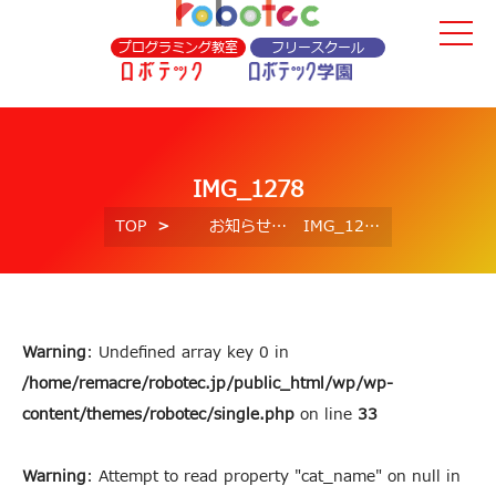
プログラミング教室
フリースクール
IMG_1278
TOP
お知らせ
IMG_1278
Warning
: Undefined array key 0 in
/home/remacre/robotec.jp/public_html/wp/wp-
content/themes/robotec/single.php
on line
33
Warning
: Attempt to read property "cat_name" on null in