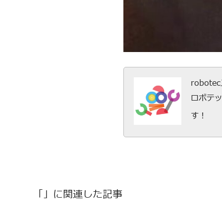
robot
ロボテ
す！
「」に関連した記事