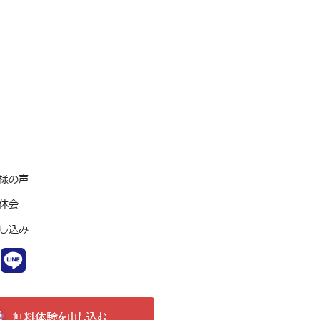
様の声
休会
し込み