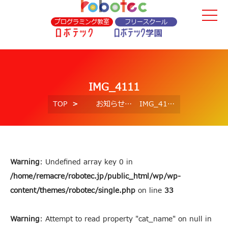
プログラミング教室
フリースクール
IMG_4111
TOP
お知らせ
IMG_4111
Warning
: Undefined array key 0 in
/home/remacre/robotec.jp/public_html/wp/wp-
content/themes/robotec/single.php
on line
33
Warning
: Attempt to read property "cat_name" on null in