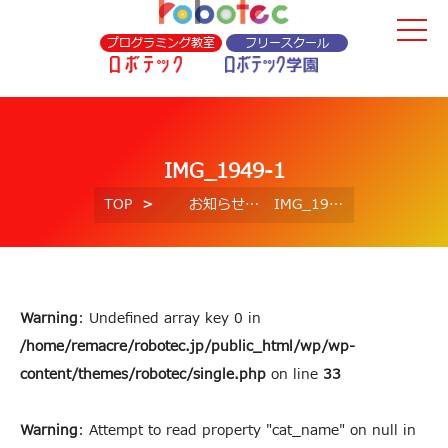
プログラミング教室
フリースクール
IMG_1949-1
TOP
お知らせ
IMG_1949-1
Warning
: Undefined array key 0 in
/home/remacre/robotec.jp/public_html/wp/wp-
content/themes/robotec/single.php
on line
33
Warning
: Attempt to read property "cat_name" on null in