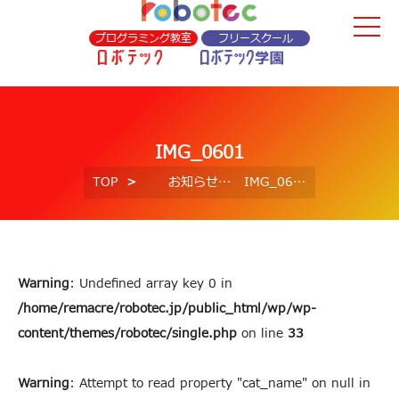
プログラミング教室
フリースクール
IMG_0601
TOP
お知らせ
IMG_0601
Warning
: Undefined array key 0 in
/home/remacre/robotec.jp/public_html/wp/wp-
content/themes/robotec/single.php
on line
33
Warning
: Attempt to read property "cat_name" on null in