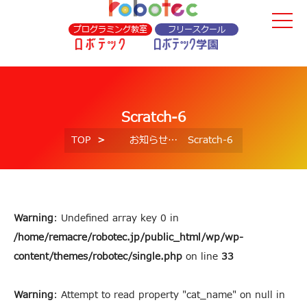
プログラミング教室
フリースクール
Scratch-6
TOP
お知らせ
Scratch-6
Warning
: Undefined array key 0 in
/home/remacre/robotec.jp/public_html/wp/wp-
content/themes/robotec/single.php
on line
33
Warning
: Attempt to read property "cat_name" on null in