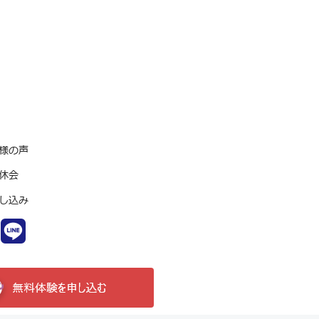
様の声
休会
し込み