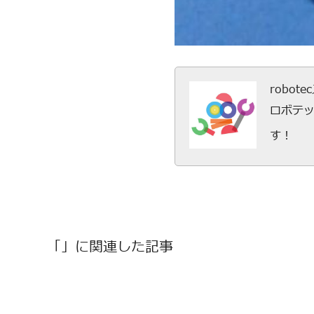
robot
ロボテ
す！
「」に関連した記事