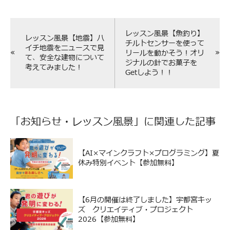
レッスン風景【魚釣り】
レッスン風景【地震】ハ
チルトセンサーを使って
イチ地震をニュースで見
«
»
リールを動かそう！オリ
て、安全な建物について
ジナルの針でお菓子を
考えてみました！
Getしよう！！
「
お知らせ
・
レッスン風景
」に関連した記事
【AI×マインクラフト×プログラミング】夏
休み特別イベント【参加無料】
【6月の開催は終了しました】宇都宮キッ
ズ クリエイティブ・プロジェクト
2026【参加無料】