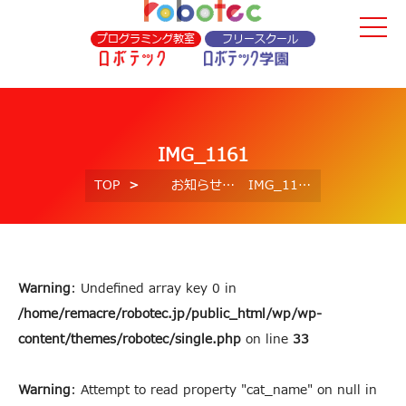
プログラミング教室
フリースクール
IMG_1161
TOP
お知らせ
IMG_1161
Warning
: Undefined array key 0 in
/home/remacre/robotec.jp/public_html/wp/wp-
content/themes/robotec/single.php
on line
33
Warning
: Attempt to read property "cat_name" on null in