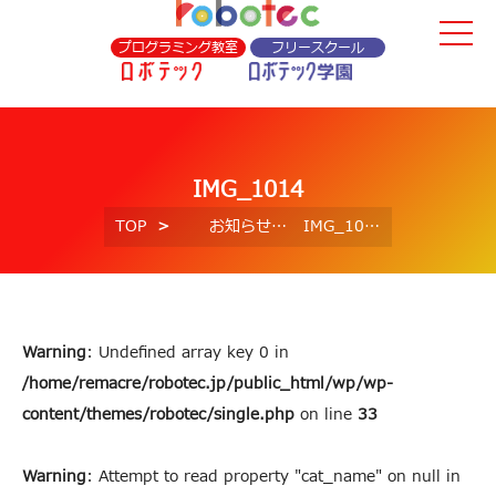
プログラミング教室
フリースクール
IMG_1014
TOP
お知らせ
IMG_1014
Warning
: Undefined array key 0 in
/home/remacre/robotec.jp/public_html/wp/wp-
content/themes/robotec/single.php
on line
33
Warning
: Attempt to read property "cat_name" on null in