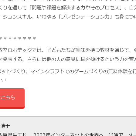
くりを通して「問題や課題を解決する力やそのプロセス」、自
ーションスキル、いわゆる「プレゼンテーション力」も身につ
＊＊＊＊＊＊＊＊
教室ロボテックでは、子どもたちが興味を持つ教材を通じて、
を発表する、さらには他の人の意見に耳を傾けるという力を育
ロボットづくり、マインクラフトでのゲームづくりの無料体験を
い！
はこちら
か博士
年佐賀県生まれ。 2003年インターネットの世界へ。当時アニ