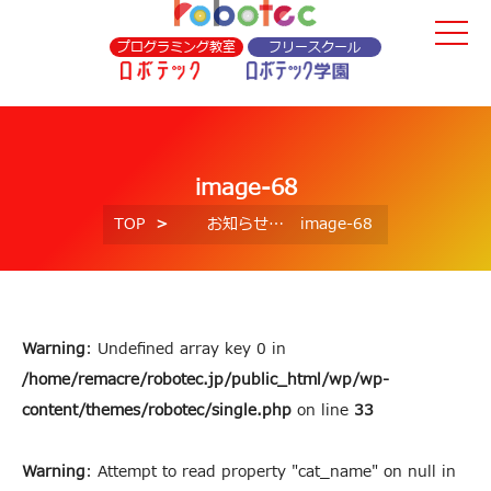
プログラミング教室
フリースクール
image-68
TOP
お知らせ
image-68
Warning
: Undefined array key 0 in
/home/remacre/robotec.jp/public_html/wp/wp-
content/themes/robotec/single.php
on line
33
Warning
: Attempt to read property "cat_name" on null in