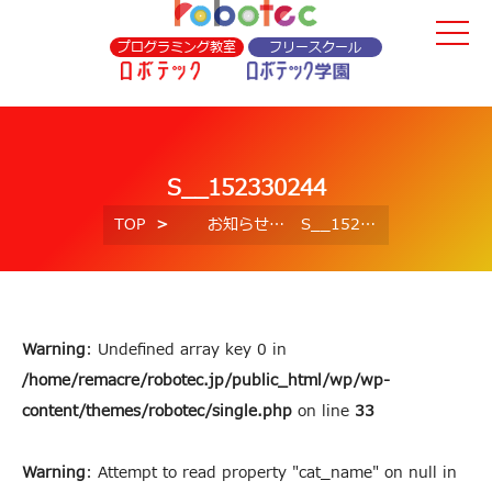
プログラミング教室
フリースクール
S__152330244
TOP
お知らせ
S__152330244
Warning
: Undefined array key 0 in
/home/remacre/robotec.jp/public_html/wp/wp-
content/themes/robotec/single.php
on line
33
Warning
: Attempt to read property "cat_name" on null in