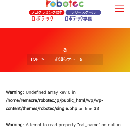
プログラミング教室
フリースクール
a
TOP
お知らせ
a
Warning
: Undefined array key 0 in
/home/remacre/robotec.jp/public_html/wp/wp-
content/themes/robotec/single.php
on line
33
Warning
: Attempt to read property "cat_name" on null in