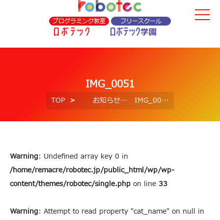
プログラミング教室
フリースクール
IMG_0051
TOP
お知らせ
IMG_0051
Warning
: Undefined array key 0 in
/home/remacre/robotec.jp/public_html/wp/wp-
content/themes/robotec/single.php
on line
33
Warning
: Attempt to read property "cat_name" on null in