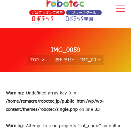
プログラミング教室
フリースクール
IMG_0059
TOP
お知らせ
IMG_0059
Warning
: Undefined array key 0 in
/home/remacre/robotec.jp/public_html/wp/wp-
content/themes/robotec/single.php
on line
33
Warning
: Attempt to read property "cat_name" on null in