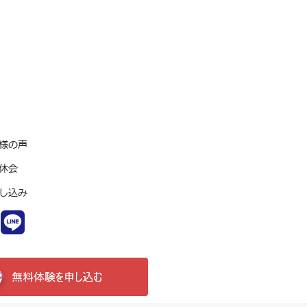
様の声
休会
し込み