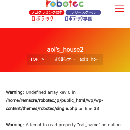
プログラミング教室
フリースクール
aoi’s_house2
TOP
お知らせ
aoi’s_house2
Warning
: Undefined array key 0 in
/home/remacre/robotec.jp/public_html/wp/wp-
content/themes/robotec/single.php
on line
33
Warning
: Attempt to read property "cat_name" on null in