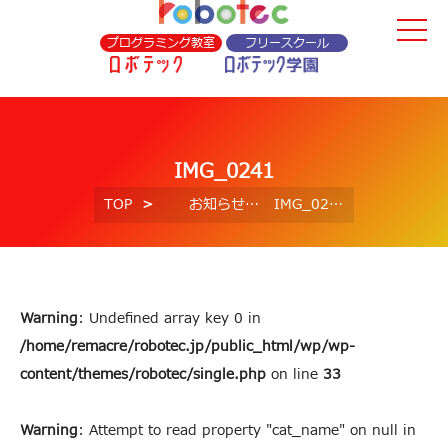
プログラミング教室
フリースクール
IMG_0241
TOP
お知らせ
IMG_0241
Warning
: Undefined array key 0 in
/home/remacre/robotec.jp/public_html/wp/wp-
content/themes/robotec/single.php
on line
33
Warning
: Attempt to read property "cat_name" on null in