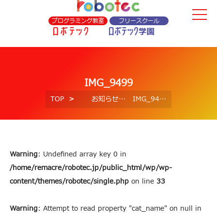
プログラミング教室
フリースクール
IMG_9499
TOP
お知らせ
IMG_9499
Warning
: Undefined array key 0 in
/home/remacre/robotec.jp/public_html/wp/wp-
content/themes/robotec/single.php
on line
33
Warning
: Attempt to read property "cat_name" on null in