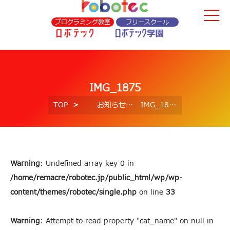
プログラミング教室
フリースクール
IMG_1875
TOP
お知らせ
IMG_1875
Warning
: Undefined array key 0 in
/home/remacre/robotec.jp/public_html/wp/wp-
content/themes/robotec/single.php
on line
33
Warning
: Attempt to read property "cat_name" on null in