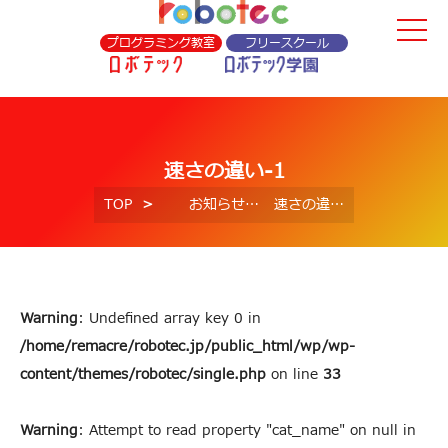
プログラミング教室
フリースクール
速さの違い-1
TOP
お知らせ
速さの違い-1
Warning
: Undefined array key 0 in
/home/remacre/robotec.jp/public_html/wp/wp-
content/themes/robotec/single.php
on line
33
Warning
: Attempt to read property "cat_name" on null in