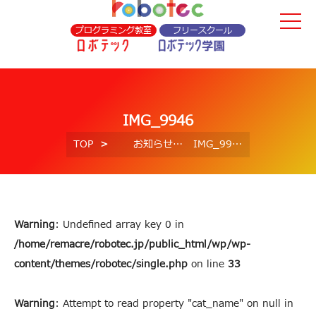
プログラミング教室
フリースクール
IMG_9946
TOP
お知らせ
IMG_9946
Warning
: Undefined array key 0 in
/home/remacre/robotec.jp/public_html/wp/wp-
content/themes/robotec/single.php
on line
33
Warning
: Attempt to read property "cat_name" on null in