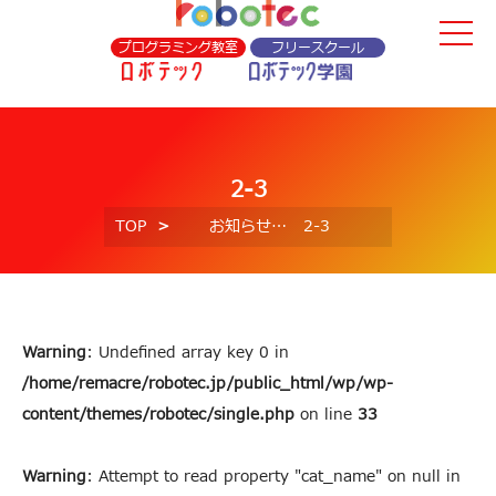
プログラミング教室
フリースクール
2-3
TOP
お知らせ
2-3
Warning
: Undefined array key 0 in
/home/remacre/robotec.jp/public_html/wp/wp-
content/themes/robotec/single.php
on line
33
Warning
: Attempt to read property "cat_name" on null in