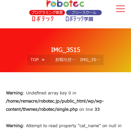
プログラミング教室
フリースクール
IMG_3515
TOP
お知らせ
IMG_3515
Warning
: Undefined array key 0 in
/home/remacre/robotec.jp/public_html/wp/wp-
content/themes/robotec/single.php
on line
33
Warning
: Attempt to read property "cat_name" on null in