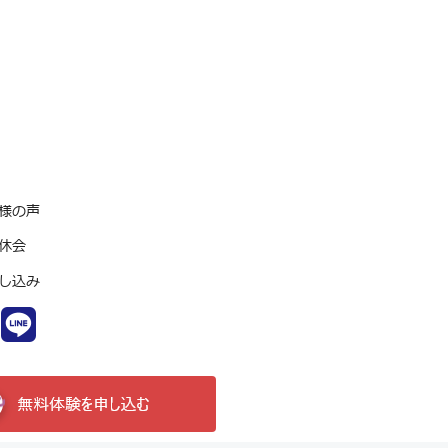
様の声
休会
し込み