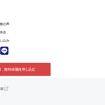
様の声
休会
し込み
学園