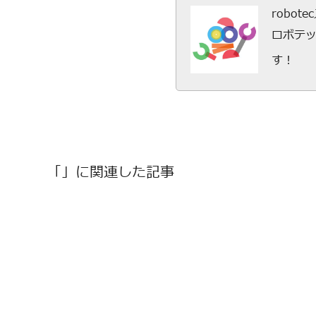
robot
ロボテ
す！
「」に関連した記事