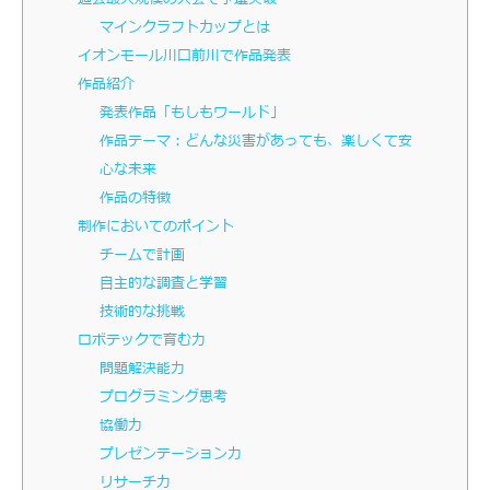
マインクラフトカップとは
イオンモール川口前川で作品発表
作品紹介
発表作品「もしもワールド」
作品テーマ：どんな災害があっても、楽しくて安
心な未来
作品の特徴
制作においてのポイント
チームで計画
自主的な調査と学習
技術的な挑戦
ロボテックで育む力
問題解決能力
プログラミング思考
協働力
プレゼンテーション力
リサーチ力