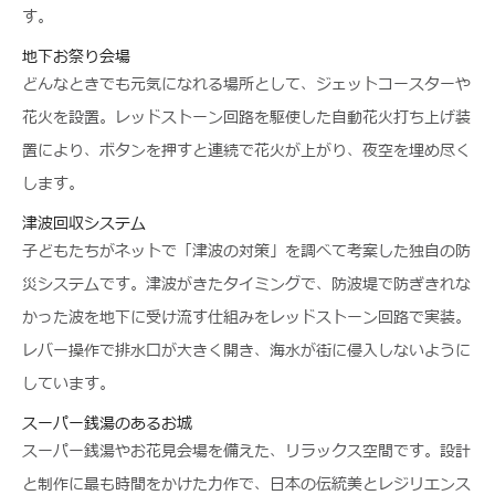
す。
地下お祭り会場
どんなときでも元気になれる場所として、ジェットコースターや
花火を設置。レッドストーン回路を駆使した自動花火打ち上げ装
置により、ボタンを押すと連続で花火が上がり、夜空を埋め尽く
します。
津波回収システム
子どもたちがネットで「津波の対策」を調べて考案した独自の防
災システムです。津波がきたタイミングで、防波堤で防ぎきれな
かった波を地下に受け流す仕組みをレッドストーン回路で実装。
レバー操作で排水口が大きく開き、海水が街に侵入しないように
しています。
スーパー銭湯のあるお城
スーパー銭湯やお花見会場を備えた、リラックス空間です。設計
と制作に最も時間をかけた力作で、日本の伝統美とレジリエンス