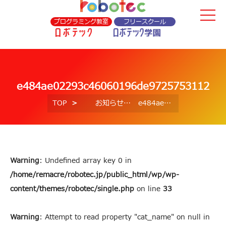
プログラミング教室
フリースクール
e484ae02293c46060196de9725753112
TOP
お知らせ
e484ae02293c46060196de9725753112
Warning
: Undefined array key 0 in
/home/remacre/robotec.jp/public_html/wp/wp-
content/themes/robotec/single.php
on line
33
Warning
: Attempt to read property "cat_name" on null in