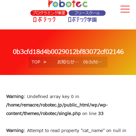
プログラミング教室
フリースクール
0b3cfd18d4b0029012bf83072cf02146
TOP
お知らせ
0b3cfd18d4b0029012bf83072cf02146
Warning
: Undefined array key 0 in
/home/remacre/robotec.jp/public_html/wp/wp-
content/themes/robotec/single.php
on line
33
Warning
: Attempt to read property "cat_name" on null in