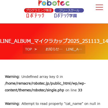
プログラミング教室
フリースクール
LINE_ALBUM_マイクラカップ2025_251113_14
TOP
お知らせ
LINE_ALBUM_マイクラカップ2025_251113_14
Warning
: Undefined array key 0 in
/home/remacre/robotec.jp/public_html/wp/wp-
content/themes/robotec/single.php
on line
33
Warning
: Attempt to read property "cat_name" on null in