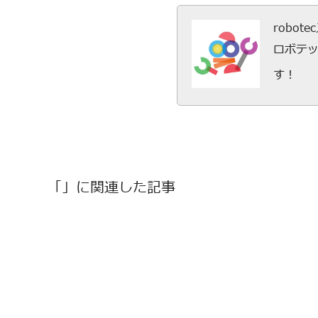
robot
ロボテ
す！
「」に関連した記事