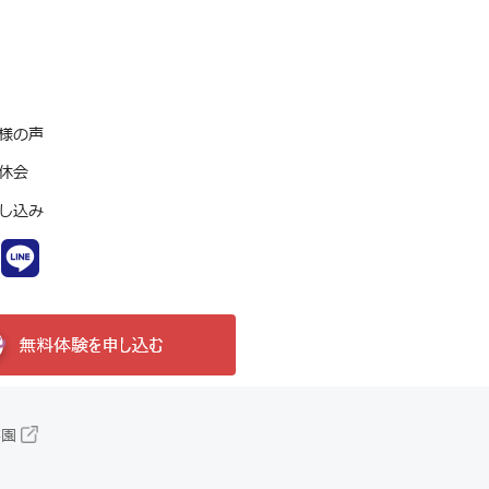
様の声
休会
し込み
学園